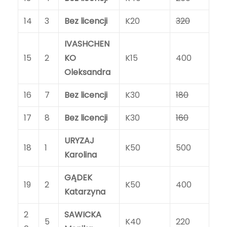
14
3
Bez licencji
K20
320
IVASHCHEN
15
2
KO
K15
400
Oleksandra
16
7
Bez licencji
K30
180
17
8
Bez licencji
K30
160
URYZAJ
18
1
K50
500
Karolina
GĄDEK
19
2
K50
400
Katarzyna
2
SAWICKA
5
K40
220