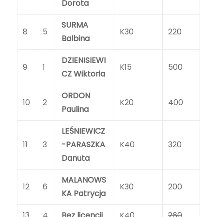
Dorota
SURMA
8
5
K30
220
Balbina
DZIENISIEWI
9
1
K15
500
CZ Wiktoria
ORDON
10
2
K20
400
Paulina
LEŚNIEWICZ
11
3
-PARASZKA
K40
320
Danuta
MALANOWS
12
6
K30
200
KA Patrycja
13
4
Bez licencji
K40
260