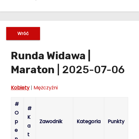
Wróć
Runda Widawa |
Maraton
| 2025-07-06
Kobiety
|
Mężczyźni
#
#
O
K
p
Zawodnik
Kategoria
Punkty
a
e
t
n