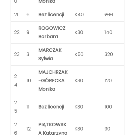
0
Monika
21
6
Bez licencji
K40
200
ROGOWICZ
22
9
K30
140
Barbara
MARCZAK
23
3
K50
320
Sylwia
MAJCHRZAK
2
10
-GÓRECKA
K30
120
4
Monika
2
11
Bez licencji
K30
100
5
2
PIĄTKOWSK
12
K30
90
6
A Katarzyna