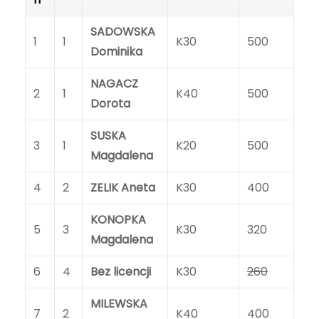
SADOWSKA
1
1
K30
500
Dominika
NAGACZ
2
1
K40
500
Dorota
SUSKA
3
1
K20
500
Magdalena
4
2
ZELIK Aneta
K30
400
KONOPKA
5
3
K30
320
Magdalena
6
4
Bez licencji
K30
260
MILEWSKA
7
2
K40
400