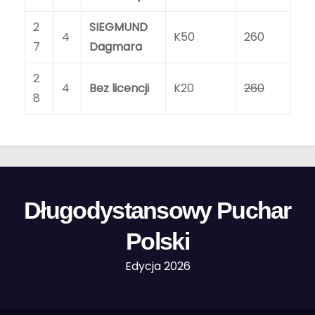
2
SIEGMUND
4
K50
260
7
Dagmara
2
4
Bez licencji
K20
260
8
Długodystansowy Puchar
Polski
Edycja 2026