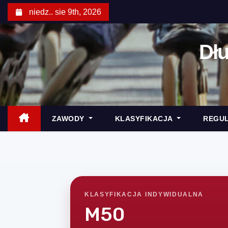
S
niedz.. sie 9th, 2026
k
i
Dł
p
t
o
c
o
ZAWODY
KLASYFIKACJA
REGU
n
t
e
n
t
KLASYFIKACJA INDYWIDUALNA
M50