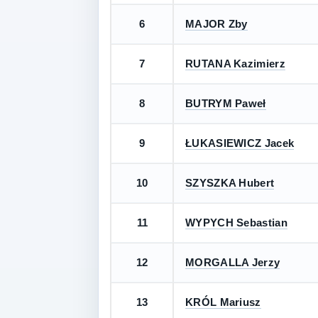
6
MAJOR Zby
7
RUTANA Kazimierz
8
BUTRYM Paweł
9
ŁUKASIEWICZ Jacek
10
SZYSZKA Hubert
11
WYPYCH Sebastian
12
MORGALLA Jerzy
13
KRÓL Mariusz