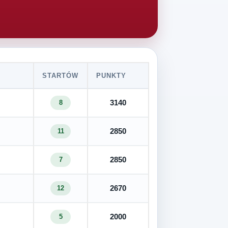
STARTÓW
PUNKTY
3140
8
2850
11
2850
7
2670
12
2000
5