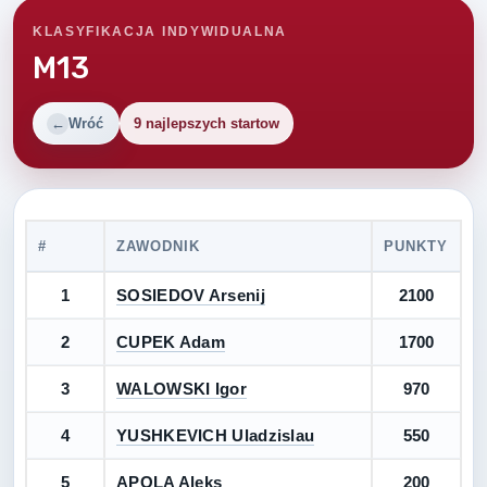
KLASYFIKACJA INDYWIDUALNA
M13
Wróć
9 najlepszych startow
#
ZAWODNIK
PUNKTY
1
SOSIEDOV Arsenij
2100
2
CUPEK Adam
1700
3
WALOWSKI Igor
970
4
YUSHKEVICH Uladzislau
550
5
APOLA Aleks
200